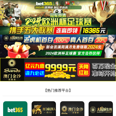
当前位置
>
>
首页
太阳成集团tyc122cc入口
企业形象宣传片
企业形象宣传片
建筑造就美好，彰显艺术与科技的智慧;建筑演绎精彩，诠释
城市永恒的经典;建筑承载生活，记录生命转瞬之美。
从发轫于汉阳、投身城市建设，到完善武汉现代化城市路网
格局，再到助力长江中游城市群协同发展，数十载来，太阳成集
团(tyc122cc·中国)官网-SunCity Group奋力生长，逐步成为“国内知