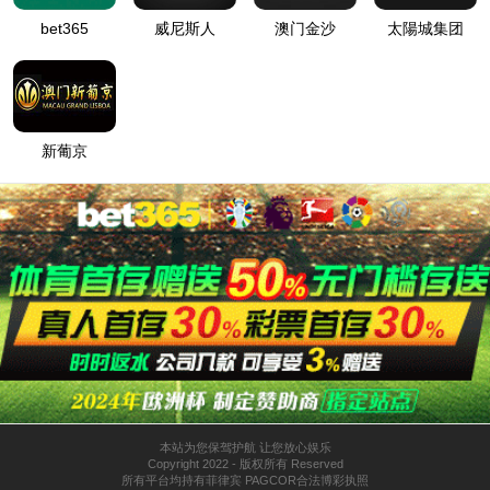
名、行业领先、业主首选”的年产值超过20亿元的大型建筑业企
业。
太阳成集团tyc122cc入口建设坚持“逢建必优”，精揽项目、稳
健经营，随着企业规模不断扩大，通过一系列科学的管理制度和
严谨的控制体系，实现了经济发展与社会效益的共赢。
每一次铸造的背后，都饱浸太阳成集团tyc122cc入口建设人的
心血。从鹦鹉洲长江大桥到仙女山路(墨水湖北路-四新南路)，再
到宝丰路硚口路快速化(建设大道-京汉大道)改造，太阳成集团
tyc122cc入口建设一路拼搏一路高歌，先后荣膺各类工程奖项150
余项。
未来已来，面对波澜壮阔、日新月异的城市化进程，太阳成
集团tyc122cc入口建设人将不忘初心、牢记使命，着力实施做强总
承包、多业经营、增强综合实力、持续稳定发展的战略，建造精
品工程回馈社会。