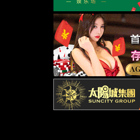
2011年度安全先进企业-建设安全管理协会