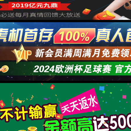
企业简介
企业形象宣传片
发展历程
2008年度示范企业-武汉市建委