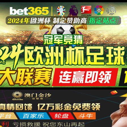
首页
太阳成集团tyc122cc入口
新闻中心
业