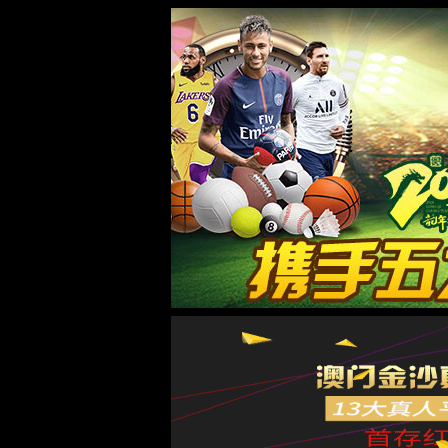
当前位置
首页
>
太阳成集团tyc122cc入口
>
企业荣誉