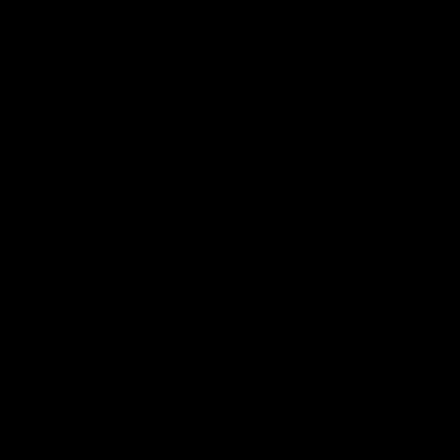
2011年度汉阳区十佳和谐企业
下一页