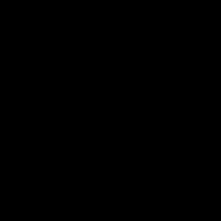
2012-2013武汉地区市政行业AAA级信誉企
业
上一页